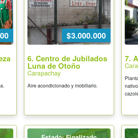
000
$3.000.000
eza
6. Centro de Jubilados
7. 
Luna de Otoño
Car
Carapachay
Plant
s.
Aire acondicionado y mobiliario.
nativ
cazole
Estado: Finalizado