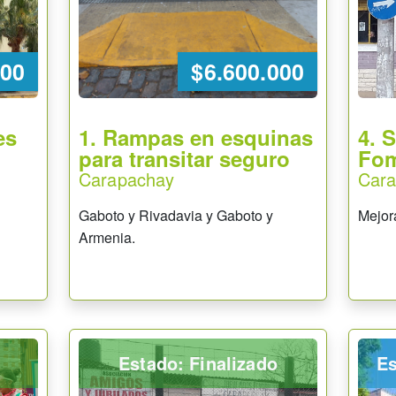
000
$6.600.000
es
1. Rampas en esquinas
4. 
para transitar seguro
Fom
Carapachay
Car
Gaboto y Rivadavia y Gaboto y
Mejora
Armenia.
Estado: Finalizado
Es