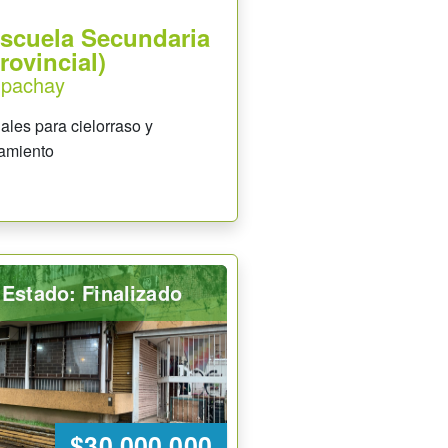
Escuela Secundaria
rovincial)
apachay
ales para cielorraso y
amiento
Estado: Finalizado
$30.000.000