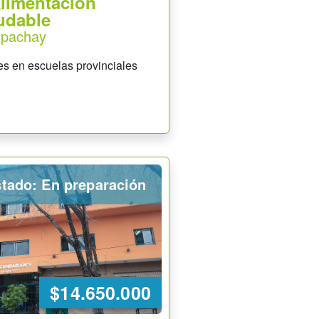
Alimentación
udable
apachay
es en escuelas provinciales
tado: En preparación
$14.650.000