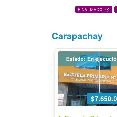
FINALIZADO
Carapachay
Estado: En ejecuci
$7.650.