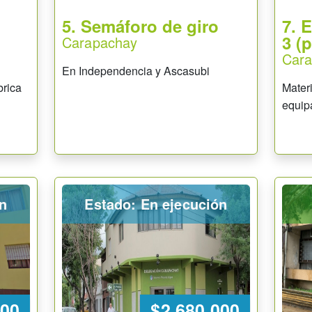
5. Semáforo de giro
7. 
3 (p
Carapachay
Car
En Independencia y Ascasubi
brica
Materi
equip
ón
Estado: En ejecución
000
$2.680.000