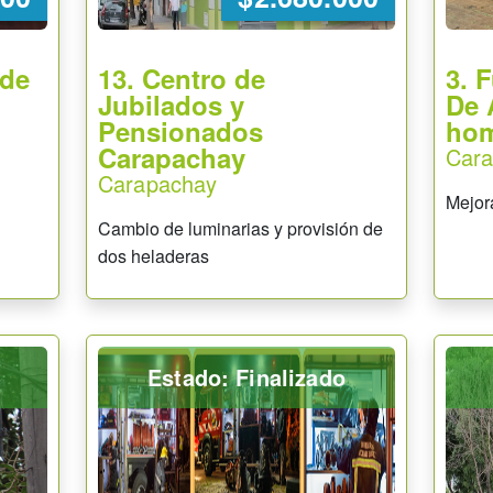
 de
13. Centro de
3. 
Jubilados y
De 
Pensionados
ho
Carapachay
Car
Carapachay
Mejora
Cambio de luminarias y provisión de
dos heladeras
Estado: Finalizado