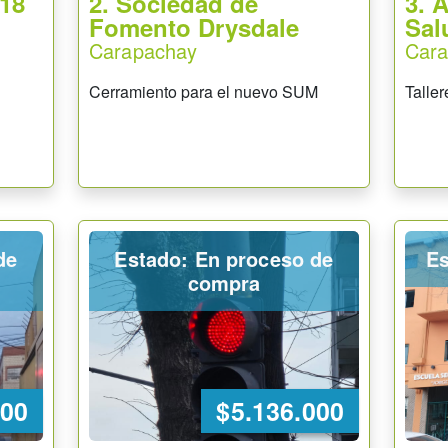
 18
2. Sociedad de
3. 
Fomento Drysdale
Sal
Carapachay
Car
Cerramiento para el nuevo SUM
Taller
de
Estado: En proceso de
Es
compra
000
$5.136.000