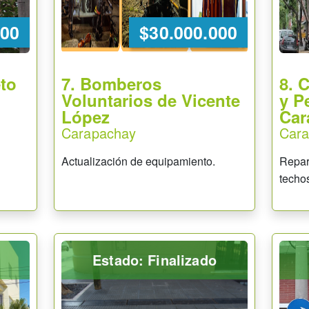
000
$30.000.000
to
7. Bomberos
8. 
Voluntarios de Vicente
y P
López
Car
Carapachay
Car
Actualización de equipamiento.
Repara
techo
Estado: Finalizado