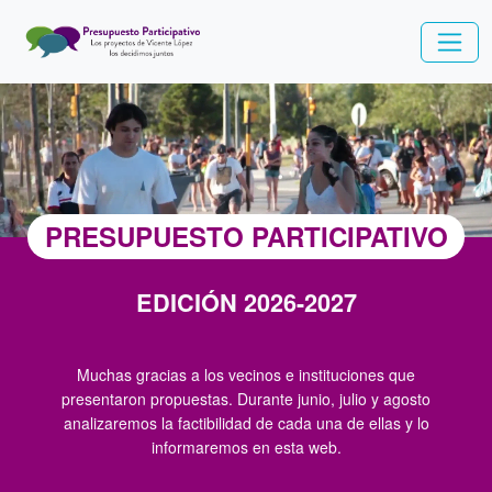
PRESUPUESTO PARTICIPATIVO
EDICIÓN 2026-2027
Muchas gracias a los vecinos e instituciones que
presentaron propuestas. Durante junio, julio y agosto
analizaremos la factibilidad de cada una de ellas y lo
informaremos en esta web.